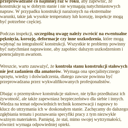
przeprowadzane co najmniej raz w roku
, aby zapewnić, że
konstrukcje są w dobrym stanie i nie wymagają natychmiastowych
napraw. W przypadku konstrukcji narażonych na ekstremalne
warunki, takie jak wysokie temperatury lub korozję, inspekcje mogą
być potrzebne częściej.
Podczas inspekcji,
szczególną uwagę należy zwrócić na ewentualne
pęknięcia, korozję, deformacje czy inne uszkodzenia
, które mogą
wpłynąć na integralność konstrukcji. Wszystkie te problemy powinny
być natychmiast naprawione, aby zapobiec dalszym uszkodzeniom i
potencjalnym awariom.
Wreszcie, warto zauważyć, że
kontrola stanu konstrukcji stalowych
nie jest zadaniem dla amatorów
. Wymaga ona specjalistycznego
sprzętu, wiedzy i doświadczenia, dlatego zawsze powinna być
przeprowadzana przez wykwalifikowanych profesjonalistów.
Dbając o przemysłowe konstrukcje stalowe, nie tylko przedłużasz ich
żywotność, ale także zapewniasz bezpieczeństwo dla siebie i innych.
Wiedza na temat odpowiednich technik konserwacji i naprawy to
klucz do utrzymania ich w doskonałym stanie. Zachęcamy do dalszego
zgłębiania tematu i poznawania specyfiki pracy z tym niezwykle
ważnym materiałem. Pamiętaj, że stal, mimo swojej wytrzymałości,
również wymaga odpowiedniej opieki.