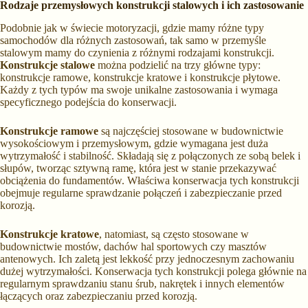
Rodzaje przemysłowych konstrukcji stalowych i ich zastosowanie
Podobnie jak w świecie motoryzacji, gdzie mamy różne typy
samochodów dla różnych zastosowań, tak samo w przemyśle
stalowym mamy do czynienia z różnymi rodzajami konstrukcji.
Konstrukcje stalowe
można podzielić na trzy główne typy:
konstrukcje ramowe, konstrukcje kratowe i konstrukcje płytowe.
Każdy z tych typów ma swoje unikalne zastosowania i wymaga
specyficznego podejścia do konserwacji.
Konstrukcje ramowe
są najczęściej stosowane w budownictwie
wysokościowym i przemysłowym, gdzie wymagana jest duża
wytrzymałość i stabilność. Składają się z połączonych ze sobą belek i
słupów, tworząc sztywną ramę, która jest w stanie przekazywać
obciążenia do fundamentów. Właściwa konserwacja tych konstrukcji
obejmuje regularne sprawdzanie połączeń i zabezpieczanie przed
korozją.
Konstrukcje kratowe
, natomiast, są często stosowane w
budownictwie mostów, dachów hal sportowych czy masztów
antenowych. Ich zaletą jest lekkość przy jednoczesnym zachowaniu
dużej wytrzymałości. Konserwacja tych konstrukcji polega głównie na
regularnym sprawdzaniu stanu śrub, nakrętek i innych elementów
łączących oraz zabezpieczaniu przed korozją.