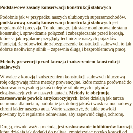
Podstawowe zasady konserwacji konstrukcji stalowych
Podobnie jak w przypadku naszych ulubionych supersamochodów,
podstawową zasadą konserwacji konstrukcji stalowych
jest
regularność i precyzja. To nic innego, jak stałe monitorowanie stanu
konstrukcji, sprawdzanie połączeń i zabezpieczanie przed korozją,
które są jak regularne przeglądy techniczne naszych pojazdów.
Pamiętaj, że odpowiednie zabezpieczenie konstrukcji stalowych to jak
dobrze naoliwiony silnik – zapewnia długą i bezproblemową pracę.
Metody prewencji przed korozją i zniszczeniem konstrukcji
stalowych
W walce z korozją i zniszczeniem konstrukcji stalowych kluczową
rolę odgrywają różne metody prewencyjne, które można porównać do
stosowania wysokiej jakości olejów silnikowych i płynów
eksploatacyjnych w naszych autach.
Metody te obejmują
zastosowanie powłok antykorozyjnych
, które działają jak tarcza
ochronna dla metalu, podobnie jak dobrej jakości wosk samochodowy
chroni lakier naszego auta. Warto zaznaczyć, że takie powłoki
powinny być regularnie odnawiane, aby zapewnić ciągłą ochronę.
Drugą, równie ważną metodą, jest
zastosowanie inhibitorów korozji
,
które działają jak dodatki do paliwa, zmniejszając ryzyko korozji od