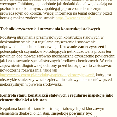
wewnątrz. Inhibitory te, podobnie jak dodatki do paliwa, działają na
poziomie molekularnym, zapobiegając procesom chemicznym
prowadzącym do korozji. Więcej informacji na temat ochrony przed
korozją można znaleźć na stronie
https://www.excor.pl/
.
Techniki czyszczenia i utrzymania konstrukcji stalowych
Podstawą utrzymania przemysłowych konstrukcji stalowych w
doskonałym stanie jest regularne czyszczenie i stosowanie
odpowiednich technik konserwacji.
Usuwanie zanieczyszczeń
i
potencjalnych czynników korodujących jest kluczowe, a proces ten
powinien obejmować zarówno mechaniczne czyszczenie powierzchni,
jak i zastosowanie specjalistycznych środków chemicznych. W celu
zapewnienia długotrwałej ochrony przed korozją, warto zastosować
nowoczesne rozwiązania, takie jak
https://www.excor.pl/produkty/papier-antykorozyjny-vci/
, który jest
niezwykle skuteczny w zabezpieczaniu stalowych elementów przed
niekorzystnym wpływem środowiska.
Kontrola stanu konstrukcji stalowych i regularne inspekcje jako
element dbałości o ich stan
Regularna kontrola stanu konstrukcji stalowych jest kluczowym
elementem dbałości o ich stan.
Inspekcje powinny być