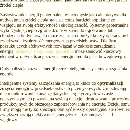
źródeł ciepła
Zastosowanie energii geotermalnej w przemyśle jako alternatywa dla
tradycyjnych źródeł ciepła staje się coraz bardziej popularne ze
względu na swoją efektywność i ekologiczność. Systemy geotermalne
wykorzystują ciepło zgromadzone w ziemi do ogrzewania lub
chłodzenia budynków, co może znacząco obniżyć koszty operacyjne i
zwiększyć niezależność energetyczną przedsiębiorstw. Dla firm
poszukujących efektywnych rozwiązań w zakresie zarządzania
energią,
instalacja sprężonego powietrza
może stanowić kluczowy
element w optymalizacji zużycia energii i redukcji śladu węglowego.
Optymalizacja zużycia energii przez inteligentne systemy zarządzania
energią
Inteligentne systemy zarządzania energią to klucz do
optymalizacji
zużycia energii
w przedsiębiorstwach przemysłowych. Umożliwiają
one monitorowanie i analizę danych energetycznych w czasie
rzeczywistym, co pozwala na szybką reakcję i dostosowanie procesów
produkcyjnych do bieżącego zapotrzebowania na energię. Dzięki temu
firmy mogą nie tylko znacząco obniżyć koszty operacyjne, ale również
zwiększyć swoją efektywność energetyczną i zmniejszyć ślad
węglowy.