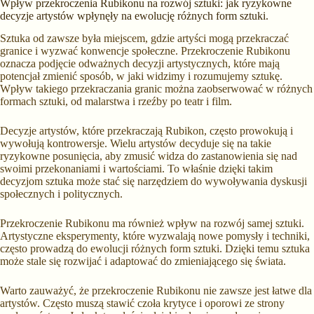
Wpływ przekroczenia Rubikonu na rozwój sztuki: jak ryzykowne
decyzje artystów wpłynęły na ewolucję różnych form sztuki.
Sztuka od zawsze była miejscem, gdzie artyści mogą przekraczać
granice i wyzwać konwencje społeczne. Przekroczenie Rubikonu
oznacza podjęcie odważnych decyzji artystycznych, które mają
potencjał zmienić sposób, w jaki widzimy i rozumujemy sztukę.
Wpływ takiego przekraczania granic można zaobserwować w różnych
formach sztuki, od malarstwa i rzeźby po teatr i film.
Decyzje artystów, które przekraczają Rubikon, często prowokują i
wywołują kontrowersje. Wielu artystów decyduje się na takie
ryzykowne posunięcia, aby zmusić widza do zastanowienia się nad
swoimi przekonaniami i wartościami. To właśnie dzięki takim
decyzjom sztuka może stać się narzędziem do wywoływania dyskusji
społecznych i politycznych.
Przekroczenie Rubikonu ma również wpływ na rozwój samej sztuki.
Artystyczne eksperymenty, które wyzwalają nowe pomysły i techniki,
często prowadzą do ewolucji różnych form sztuki. Dzięki temu sztuka
może stale się rozwijać i adaptować do zmieniającego się świata.
Warto zauważyć, że przekroczenie Rubikonu nie zawsze jest łatwe dla
artystów. Często muszą stawić czoła krytyce i oporowi ze strony