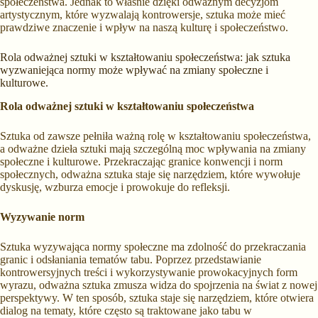
społeczeństwa. Jednak to właśnie dzięki odważnym decyzjom
artystycznym, które wyzwalają kontrowersje, sztuka może mieć
prawdziwe znaczenie i wpływ na naszą kulturę i społeczeństwo.
Rola odważnej sztuki w kształtowaniu społeczeństwa: jak sztuka
wyzwaniejąca normy może wpływać na zmiany społeczne i
kulturowe.
Rola odważnej sztuki w kształtowaniu społeczeństwa
Sztuka od zawsze pełniła ważną rolę w kształtowaniu społeczeństwa,
a odważne dzieła sztuki mają szczególną moc wpływania na zmiany
społeczne i kulturowe. Przekraczając granice konwencji i norm
społecznych, odważna sztuka staje się narzędziem, które wywołuje
dyskusję, wzburza emocje i prowokuje do refleksji.
Wyzywanie norm
Sztuka wyzywająca normy społeczne ma zdolność do przekraczania
granic i odsłaniania tematów tabu. Poprzez przedstawianie
kontrowersyjnych treści i wykorzystywanie prowokacyjnych form
wyrazu, odważna sztuka zmusza widza do spojrzenia na świat z nowej
perspektywy. W ten sposób, sztuka staje się narzędziem, które otwiera
dialog na tematy, które często są traktowane jako tabu w