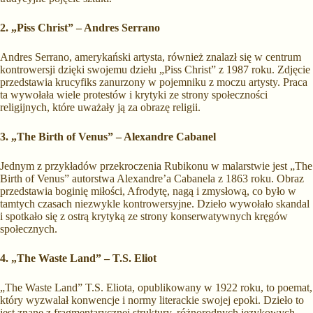
2. „Piss Christ” – Andres Serrano
Andres Serrano, amerykański artysta, również znalazł się w centrum
kontrowersji dzięki swojemu dziełu „Piss Christ” z 1987 roku. Zdjęcie
przedstawia krucyfiks zanurzony w pojemniku z moczu artysty. Praca
ta wywołała wiele protestów i krytyki ze strony społeczności
religijnych, które uważały ją za obrazę religii.
3. „The Birth of Venus” – Alexandre Cabanel
Jednym z przykładów przekroczenia Rubikonu w malarstwie jest „The
Birth of Venus” autorstwa Alexandre’a Cabanela z 1863 roku. Obraz
przedstawia boginię miłości, Afrodytę, nagą i zmysłową, co było w
tamtych czasach niezwykle kontrowersyjne. Dzieło wywołało skandal
i spotkało się z ostrą krytyką ze strony konserwatywnych kręgów
społecznych.
4. „The Waste Land” – T.S. Eliot
„The Waste Land” T.S. Eliota, opublikowany w 1922 roku, to poemat,
który wyzwalał konwencje i normy literackie swojej epoki. Dzieło to
jest znane z fragmentarycznej struktury, różnorodnych językowych