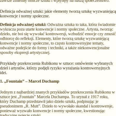
zawsze zmieniły oblicze sztuki i wpłynęły na naszą społeczeństwo.
Definicja odważnej sztuki: jakie elementy tworzą sztukę wyzwaniejącą
konwencje i normy społeczne.
Definicja odważnej sztuki:
Odważna sztuka to taka, która świadomie
wykracza poza utarte konwencje i normy społeczne. Artysta, tworząc
dzieło, nie boi się wywołać kontrowersji, wzbudzić emocje czy zmusić
odbiorcę do refleksji. Elementy, które tworzą sztukę wyzwaniejącą
konwencje i normy społeczne, to często kontrowersyjne tematy,
odważne podejście do formy i techniki, a także niekonwencjonalne
sposoby ekspresji artystycznej.
Przykłady przekroczenia Rubikonu w sztuce: omówienie wybranych
dzieł i artystów, którzy podjęli ryzyko wyrażania kontrowersyjnych
idei.
1. „Fountain” – Marcel Duchamp
Jednym z najbardziej znanych przykładów przekroczenia Rubikonu w
sztuce jest „Fountain” Marcela Duchampa. To urynał z 1917 roku,
który Duchamp przedstawił jako dzieło sztuki, podpisując je
pseudonimem „R. Mutt”. Dzieło to wywołało skandal i kontrowersje,
ponieważ wyzwało konwencje i normy społeczne, kwestionując
tradycyjne pojęcie sztuki.