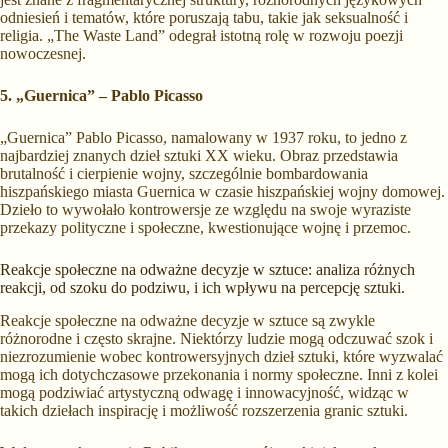
odniesień i tematów, które poruszają tabu, takie jak seksualność i
religia. „The Waste Land” odegrał istotną rolę w rozwoju poezji
nowoczesnej.
5. „Guernica” – Pablo Picasso
„Guernica” Pablo Picasso, namalowany w 1937 roku, to jedno z
najbardziej znanych dzieł sztuki XX wieku. Obraz przedstawia
brutalność i cierpienie wojny, szczególnie bombardowania
hiszpańskiego miasta Guernica w czasie hiszpańskiej wojny domowej.
Dzieło to wywołało kontrowersje ze względu na swoje wyraziste
przekazy polityczne i społeczne, kwestionujące wojnę i przemoc.
Reakcje społeczne na odważne decyzje w sztuce: analiza różnych
reakcji, od szoku do podziwu, i ich wpływu na percepcję sztuki.
Reakcje społeczne na odważne decyzje w sztuce są zwykle
różnorodne i często skrajne. Niektórzy ludzie mogą odczuwać szok i
niezrozumienie wobec kontrowersyjnych dzieł sztuki, które wyzwalać
mogą ich dotychczasowe przekonania i normy społeczne. Inni z kolei
mogą podziwiać artystyczną odwagę i innowacyjność, widząc w
takich dziełach inspirację i możliwość rozszerzenia granic sztuki.