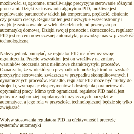
możliwości są ogromne, umożliwiając precyzyjne sterowanie różnymi
procesami. Dzięki zastosowaniu algorytmu PID, możliwe jest
regulowanie parametrów takich jak temperatura, prędkość, ciśnienie
czy poziom cieczy. Regulator ten jest niezwykle wszechstronny i
znajduje zastosowanie w wielu dziedzinach, od przemysłu po
automatykę domową. Dzięki swojej prostocie i skuteczności, regulator
PID jest sercem nowoczesnej automatyki, prowadząc nas w przyszłość
technologiczną.
Należy jednak pamiętać, że regulator PID ma również swoje
ograniczenia. Przede wszystkim, jest on wrażliwy na zmiany
warunków otoczenia oraz nieliniowe charakterystyki procesów.
Oznacza to, że w niektórych przypadkach może być trudno uzyskać
precyzyjne sterowanie, zwłaszcza w przypadku skomplikowanych i
dynamicznych procesów. Ponadto, regulator PID może być trudny do
strojenia, wymagając eksperymentów i dostrojenia parametrów dla
optymalnej pracy. Mimo tych ograniczeń, regulator PID nadal jest
jednym z najbardziej popularnych i użytecznych narzędzi w
automatyce, a jego rola w przyszłości technologicznej będzie się tylko
zwiększać.
Wpływ stosowania regulatora PID na efektywność i precyzję
systemów automatyki