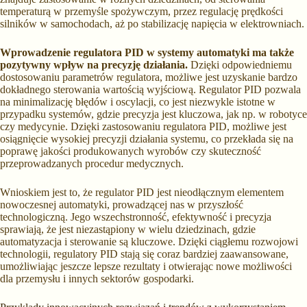
temperaturą w przemyśle spożywczym, przez regulację prędkości
silników w samochodach, aż po stabilizację napięcia w elektrowniach.
Wprowadzenie regulatora PID w systemy automatyki ma także
pozytywny wpływ na precyzję działania.
Dzięki odpowiedniemu
dostosowaniu parametrów regulatora, możliwe jest uzyskanie bardzo
dokładnego sterowania wartością wyjściową. Regulator PID pozwala
na minimalizację błędów i oscylacji, co jest niezwykle istotne w
przypadku systemów, gdzie precyzja jest kluczowa, jak np. w robotyce
czy medycynie. Dzięki zastosowaniu regulatora PID, możliwe jest
osiągnięcie wysokiej precyzji działania systemu, co przekłada się na
poprawę jakości produkowanych wyrobów czy skuteczność
przeprowadzanych procedur medycznych.
Wnioskiem jest to, że regulator PID jest nieodłącznym elementem
nowoczesnej automatyki, prowadzącej nas w przyszłość
technologiczną. Jego wszechstronność, efektywność i precyzja
sprawiają, że jest niezastąpiony w wielu dziedzinach, gdzie
automatyzacja i sterowanie są kluczowe. Dzięki ciągłemu rozwojowi
technologii, regulatory PID stają się coraz bardziej zaawansowane,
umożliwiając jeszcze lepsze rezultaty i otwierając nowe możliwości
dla przemysłu i innych sektorów gospodarki.