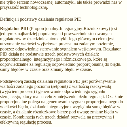
nie tylko sercem nowoczesnej automatyki, ale także prowadzi nas w
przyszłość technologiczną.
Definicja i podstawy działania regulatora PID
Regulator PID
(Proporcjonalny-Integracyjny-Różniczkowy) jest
jednym z najbardziej popularnych i powszechnie stosowanych
regulatorów w dziedzinie automatyki. Jego głównym celem jest
utrzymanie wartości wyjściowej procesu na zadanym poziomie,
poprzez odpowiednie sterowanie sygnałem wejściowym. Regulator
PID działa na podstawie trzech podstawowych działań:
proporcjonalnego, integracyjnego i różniczkowego, które są
odpowiedzialne za regulację odpowiednio proporcjonalną do błędu,
sumy błędów w czasie oraz zmiany błędu w czasie.
Podstawową zasadą działania regulatora PID jest porównywanie
wartości zadanego poziomu (setpoint) z wartością rzeczywistą
(wyjściem procesu) i generowanie odpowiedniego sygnału
sterującego, który ma na celu zmniejszenie błędu regulacji. Działanie
proporcjonalne polega na generowaniu sygnału proporcjonalnego do
wielkości błędu, działanie integracyjne uwzględnia sumę błędów w
czasie, a działanie różniczkowe bierze pod uwagę zmianę błędu w
czasie. Kombinacja tych trzech działań pozwala na precyzyjną i
efektywną regulację procesu.