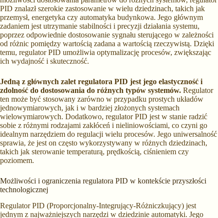
PID znalazł szerokie zastosowanie w wielu dziedzinach, takich jak
przemysł, energetyka czy automatyka budynkowa. Jego głównym
zadaniem jest utrzymanie stabilności i precyzji działania systemu,
poprzez odpowiednie dostosowanie sygnału sterującego w zależności
od różnic pomiędzy wartością zadana a wartością rzeczywistą. Dzięki
temu, regulator PID umożliwia optymalizację procesów, zwiększając
ich wydajność i skuteczność.
Jedną z głównych zalet regulatora PID jest jego elastyczność i
zdolność do dostosowania do różnych typów systemów.
Regulator
ten może być stosowany zarówno w przypadku prostych układów
jednowymiarowych, jak i w bardziej złożonych systemach
wielowymiarowych. Dodatkowo, regulator PID jest w stanie radzić
sobie z różnymi rodzajami zakłóceń i nieliniowościami, co czyni go
idealnym narzędziem do regulacji wielu procesów. Jego uniwersalność
sprawia, że jest on często wykorzystywany w różnych dziedzinach,
takich jak sterowanie temperaturą, prędkością, ciśnieniem czy
poziomem.
Możliwości i ograniczenia regulatora PID w kontekście przyszłości
technologicznej
Regulator PID (Proporcjonalny-Integrujący-Różniczkujący) jest
jednym z najważniejszych narzędzi w dziedzinie automatyki. Jego