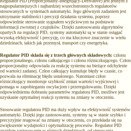
Regulator PID (Proporcjonalny-Integrujący-Derivative) jest jednym z
najpopularniejszych i najbardziej wszechstronnych regulatorów
stosowanych w systemach automatyki. Jego głównym zadaniem jest
utrzymanie stabilności i precyzji działania systemu, poprzez
odpowiednie sterowanie sygnałem wyjściowym na podstawie
informacji zwrotnej z czujników. Dzięki zastosowaniu algorytmów
opartych na regulacji PID, systemy automatyki są w stanie osiągać
wysoką efektywność i precyzję, co ma kluczowe znaczenie w wielu
dziedzinach, takich jak przemysł, transport czy energetyka.
Regulator PID składa się z trzech głównych składowych:
członu
proporcjonalnego, członu całkującego i członu różniczkującego. Człon
proporcjonalny odpowiada za reakcję systemu na bieżące odchylenie
od wartości zadanej. Człon całkujący kumuluje błędy w czasie, co
pozwala na eliminację błędu ustalonego. Natomiast człon
różniczkujący monitoruje szybkość zmian wartości wyjściowej i
pomaga w zapobieganiu oscylacjom i przeregulowaniu. Dzięki
odpowiedniemu dobraniu parametrów regulatora PID, możliwe jest
uzyskanie optymalnej reakcji systemu na zmiany w otoczeniu.
Stosowanie regulatora PID ma duży wpływ na efektywność systemów
automatyki. Dzięki jego zastosowaniu, systemy są w stanie szybko i
precyzyjnie reagować na zmiany w otoczeniu, co przekłada się na
zwiększenie wydajności i optymalizację procesów. Regulator PID
znajduje zastosowanie w różnych dziedzinach, od sterowania