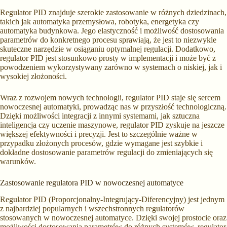
Regulator PID znajduje szerokie zastosowanie w różnych dziedzinach,
takich jak automatyka przemysłowa, robotyka, energetyka czy
automatyka budynkowa. Jego elastyczność i możliwość dostosowania
parametrów do konkretnego procesu sprawiają, że jest to niezwykle
skuteczne narzędzie w osiąganiu optymalnej regulacji. Dodatkowo,
regulator PID jest stosunkowo prosty w implementacji i może być z
powodzeniem wykorzystywany zarówno w systemach o niskiej, jak i
wysokiej złożoności.
Wraz z rozwojem nowych technologii, regulator PID staje się sercem
nowoczesnej automatyki, prowadząc nas w przyszłość technologiczną.
Dzięki możliwości integracji z innymi systemami, jak sztuczna
inteligencja czy uczenie maszynowe, regulator PID zyskuje na jeszcze
większej efektywności i precyzji. Jest to szczególnie ważne w
przypadku złożonych procesów, gdzie wymagane jest szybkie i
dokładne dostosowanie parametrów regulacji do zmieniających się
warunków.
Zastosowanie regulatora PID w nowoczesnej automatyce
Regulator PID (Proporcjonalny-Integrujący-Diferencyjny) jest jednym
z najbardziej popularnych i wszechstronnych regulatorów
stosowanych w nowoczesnej automatyce. Dzięki swojej prostocie oraz
możliwości dostosowania parametrów do różnych systemów, regulator