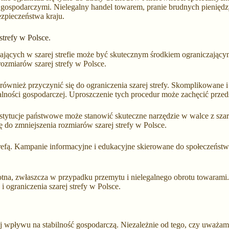
i gospodarczymi. Nielegalny handel towarem, pranie brudnych pieniędz
ezpieczeństwa kraju.
strefy w Polsce.
ałających w szarej strefie może być skutecznym środkiem ograniczając
ozmiarów szarej strefy w Polsce.
ównież przyczynić się do ograniczenia szarej strefy. Skomplikowane i d
łalności gospodarczej. Uproszczenie tych procedur może zachęcić prze
tytucje państwowe może stanowić skuteczne narzędzie w walce z szarą 
ę do zmniejszenia rozmiarów szarej strefy w Polsce.
trefą. Kampanie informacyjne i edukacyjne skierowane do społeczeńs
totna, zwłaszcza w przypadku przemytu i nielegalnego obrotu towaram
 ograniczenia szarej strefy w Polsce.
ej wpływu na stabilność gospodarczą. Niezależnie od tego, czy uważamy