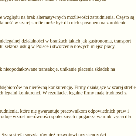
 ze względu na brak alternatywnych możliwości zatrudnienia. Często są
łalność w szarej strefie może być dla nich sposobem na zarobienie
elegalnej działalności w branżach takich jak gastronomia, transport
stu sektora usług w Polsce i stworzenia nowych miejsc pracy.
ak nieopodatkowane transakcje, unikanie płacenia składek na
siębiorców na nierówną konkurencję. Firmy działające w szarej strefie
h legalni konkurenci. W rezultacie, legalne firmy mają trudności z
trudnienia, które nie gwarantuje pracownikom odpowiednich praw i
owoduje wzrost nierówności społecznych i pogarsza warunki życia dla
 Szara strefa sprzyja również rozwojowi przestępczości