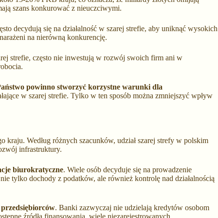
 mają szans konkurować z nieuczciwymi.
sto decydują się na działalność w szarej strefie, aby uniknąć wysokich
narażeni na nierówną konkurencję.
rej strefie, często nie inwestują w rozwój swoich firm ani w
robocia.
aństwo powinno stworzyć korzystne warunki dla
łające w szarej strefie. Tylko w ten sposób można zmniejszyć wpływ
ego kraju. Według różnych szacunków, udział szarej strefy w polskim
wój infrastruktury.
acje biurokratyczne
. Wiele osób decyduje się na prowadzenie
nie tylko dochody z podatków, ale również kontrolę nad działalnością
 przedsiębiorców
. Banki zazwyczaj nie udzielają kredytów osobom
dostępne źródła finansowania, wiele niezarejestrowanych