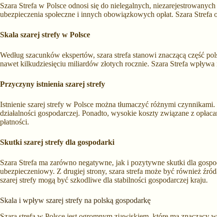
Szara Strefa w Polsce odnosi się do nielegalnych, niezarejestrowanych
ubezpieczenia społeczne i innych obowiązkowych opłat. Szara Strefa o
Skala szarej strefy w Polsce
Według szacunków ekspertów, szara strefa stanowi znaczącą część polsk
nawet kilkudziesięciu miliardów złotych rocznie. Szara Strefa wpływa 
Przyczyny istnienia szarej strefy
Istnienie szarej strefy w Polsce można tłumaczyć różnymi czynnikam
działalności gospodarczej. Ponadto, wysokie koszty związane z opłac
płatności.
Skutki szarej strefy dla gospodarki
Szara Strefa ma zarówno negatywne, jak i pozytywne skutki dla gospod
ubezpieczeniowy. Z drugiej strony, szara strefa może być również źró
szarej strefy mogą być szkodliwe dla stabilności gospodarczej kraju.
Skala i wpływ szarej strefy na polską gospodarkę
Szara strefa w Polsce jest ogromnym zjawiskiem, które ma znaczący w