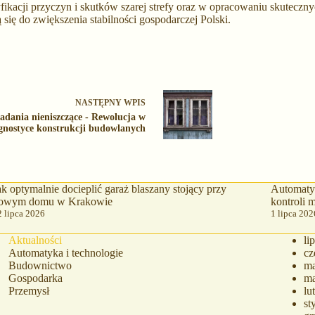
ikacji przyczyn i skutków szarej strefy oraz w opracowaniu skutecznyc
się do zwiększenia stabilności gospodarczej Polski.
NASTĘPNY
WPIS
adania nieniszczące - Rewolucja w
gnostyce konstrukcji budowlanych
ak optymalnie docieplić garaż blaszany stojący przy
Automatyc
owym domu w Krakowie
kontroli
2 lipca 2026
1 lipca 202
Aktualności
li
Automatyka i technologie
cz
Budownictwo
ma
Gospodarka
ma
Przemysł
lu
st