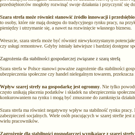
przedsiębiorców mogłoby rozwinąć swoje działania i przyczynić się d
Szara strefa może również stanowić źródło innowacji i przedsiębio
to osoby, które nie mają dostępu do tradycyjnego rynku pracy, na prz
pieniędzy i utrzymanie się, a nawet na rozwinięcie własnego biznesu.
Wreszcie, szara strefa może być również niewykorzystanym potencjałem 
czy usługi remontowe. Gdyby istniały łatwiejsze i bardziej dostępne sp
Zagrożenia dla stabilności gospodarczej związane z szarą strefą
Szara strefa w Polsce stanowi poważne zagrożenie dla stabilności gosp
ubezpieczenia społeczne czy handel nielegalnym towarem, przekracza 
Wpływ szarej strefy na gospodarkę jest ogromny
. Nie tylko powod
często unikają płacenia podatków i składek na ubezpieczenia społeczne
konkurowaniem na rynku i mogą być zmuszone do zamknięcia działaln
Szara strefa ma również negatywny wpływ na stabilność rynku pracy. 
zabezpieczeń socjalnych. Wiele osób pracujących w szarej strefie jes
wielu pracowników.
Zagrożenie dla stabilności gospodarczej wynikające z szarej strefy