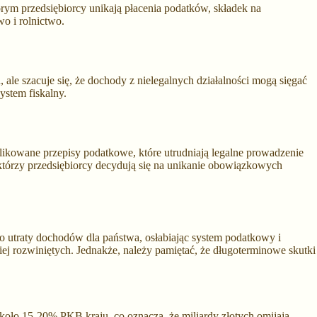
órym przedsiębiorcy unikają płacenia podatków, składek na
wo i rolnictwo.
 ale szacuje się, że dochody z nielegalnych działalności mogą sięgać
ystem fiskalny.
likowane przepisy podatkowe, które utrudniają legalne prowadzenie
ektórzy przedsiębiorcy decydują się na unikanie obowiązkowych
do utraty dochodów dla państwa, osłabiając system podatkowy i
iej rozwiniętych. Jednakże, należy pamiętać, że długoterminowe skutki
koło 15-20% PKB kraju, co oznacza, że miliardy złotych omijają