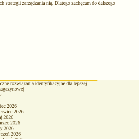
h strategii zarządzania nią. Dlatego zachęcam do dalszego
zne rozwiązania identyfikacyjne dla lepszej
 magazynowej
6
piec 2026
erwiec 2026
j 2026
rzec 2026
ty 2026
yczeń 2026