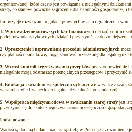
organizowanej, która często jest powiązana z nielegalnymi działaniam
strefy, co stanowi poważne zagrożenie dla stabilności gospodarczej i b
Propozycje rozwiązań i regulacji prawnych w celu ograniczenia szarej 
1. Wprowadzenie surowszych kar finansowych
dla osób i firm dzi
podejmowania ryzykownych działań i przyczynić się do zmniejszenia r
2. Uproszczenie i usprawnienie procedur administracyjnych
może r
czy płatności podatkowe, mogą stanowić przeszkodę dla legalnej dzia
3. Wzrost kontroli i egzekwowania przepisów
przez odpowiednie ins
nielegalnie mogą odstraszać potencjalnych przestępców i przyczynić si
4. Edukacja i świadomość społeczna
są kluczowe w walce z szarą s
w szarej strefie i zachęcić do legalnej działalności gospodarczej.
5. Współpraca międzynarodowa w zwalczaniu szarej strefy
jest is
przyczynić się do skutecznego zwalczania przestępczości gospodarczej i
Podsumowanie
Wartością dodaną badania nad szarą strefą w Polsce jest zrozumienie j