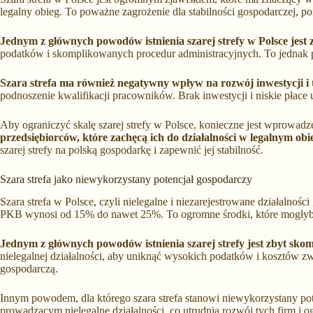
legalny obieg. To poważne zagrożenie dla stabilności gospodarczej, 
Jednym z głównych powodów istnienia szarej strefy w Polsce jest 
podatków i skomplikowanych procedur administracyjnych. To jednak po
Szara strefa ma również negatywny wpływ na rozwój inwestycji i 
podnoszenie kwalifikacji pracowników. Brak inwestycji i niskie płace
Aby ograniczyć skalę szarej strefy w Polsce, konieczne jest wprowad
przedsiębiorców, które zachęcą ich do działalności w legalnym obi
szarej strefy na polską gospodarkę i zapewnić jej stabilność.
Szara strefa jako niewykorzystany potencjał gospodarczy
Szara strefa w Polsce, czyli nielegalne i niezarejestrowane działalno
PKB wynosi od 15% do nawet 25%. To ogromne środki, które mogłyby b
Jednym z głównych powodów istnienia szarej strefy jest zbyt sk
nielegalnej działalności, aby uniknąć wysokich podatków i kosztów zw
gospodarczą.
Innym powodem, dla którego szara strefa stanowi niewykorzystany pote
prowadzącym nielegalne działalności, co utrudnia rozwój tych firm i o