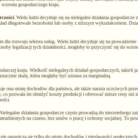
o wzrostu gospodarczego kraju.
rczości
. Wielu ludzi decyduje się na nielegalne działania gospodarcze
ykład długotrwale bezrobotni lub osoby z niższym wykształceniem. Dzia
dla rozwoju sektora usług. Wielu ludzi decyduje się na prowadzenie ni
osoby legalizacji tych działalności, mogłoby to przyczynić się do wzro
odarczej kraju. Wielkość nielegalnych działań gospodarczych, takich j
znacznie skalę, która mogłaby być uznana za marginalną.
uje ona utratę dochodów dla państwa, ale także naraża uczciwych przed
, co pozwala im obniżyć koszty produkcji i oferować niższe ceny niż ic
ości.
Nielegalne działania gospodarcze często prowadzą do nierzetelnego za
t zatrudnionych na czarno, bez umów o pracę i ochrony socjalnej. To p
nie ogranicza się tylko do utraty dochodów i nierówności społecznych.