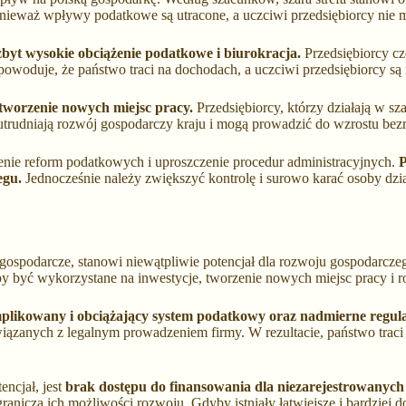
ponieważ wpływy podatkowe są utracone, a uczciwi przedsiębiorcy nie
zbyt wysokie obciążenie podatkowe i biurokracja.
Przedsiębiorcy czę
woduje, że państwo traci na dochodach, a uczciwi przedsiębiorcy są 
tworzenie nowych miejsc pracy.
Przedsiębiorcy, którzy działają w sza
 utrudniają rozwój gospodarczy kraju i mogą prowadzić do wzrostu bez
zenie reform podatkowych i uproszczenie procedur administracyjnych.
P
egu.
Jednocześnie należy zwiększyć kontrolę i surowo karać osoby dzia
ści gospodarcze, stanowi niewątpliwie potencjał dla rozwoju gospodarcz
yć wykorzystane na inwestycje, tworzenie nowych miejsc pracy i roz
omplikowany i obciążający system podatkowy oraz nadmierne regul
iązanych z legalnym prowadzeniem firmy. W rezultacie, państwo traci 
ncjał, jest
brak dostępu do finansowania dla niezarejestrowanych
granicza ich możliwości rozwoju. Gdyby istniały łatwiejsze i bardziej 