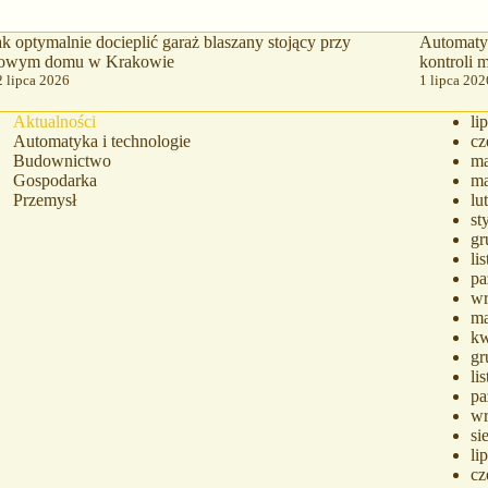
ak optymalnie docieplić garaż blaszany stojący przy
Automatyc
owym domu w Krakowie
kontroli
2 lipca 2026
1 lipca 202
Aktualności
li
Automatyka i technologie
cz
Budownictwo
ma
Gospodarka
ma
Przemysł
lu
st
gr
li
pa
wr
ma
kw
gr
li
pa
wr
si
li
cz