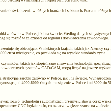
o bardziej wymagających i lepiej płatnych stanowisk.
nie doświadczenia w różnych branżach i sektorach. Praca na różnych 
robki zarówno w Polsce, jak i na świecie. Według danych statystyczn
ogą się różnić w zależności od regionu i doświadczenia zawodowego.
ezentuje się obiecująco. W niektórych krajach, takich jak
Niemcy czy 
5000 euro
miesięcznie, co przekłada się na wysokie standardy życia.
czynników, takich jak stopień zaawansowania technologii, specjalizac
uga nowoczesnych systemów CAD/CAM, mogą liczyć na jeszcze wyższe
 atrakcyjne zarobki zarówno w Polsce, jak i na świecie. Wynagrodzeni
 wynoszącą od
4000-6000 złotych
miesięcznie w Polsce i od
3000 do 5
waż rozwój technologii i automatyzacji przemysłu stawia coraz więks
ratorów CNC będzie rosło, co oznacza większe szanse na znalezienie 