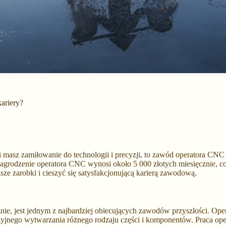
kariery?
śli masz zamiłowanie do technologii i precyzji, to zawód operatora C
ynagrodzenie operatora CNC wynosi około 5 000 złotych miesięcznie, co 
sze zarobki i cieszyć się satysfakcjonującą karierą zawodową.
ie, jest jednym z najbardziej obiecujących zawodów przyszłości. Op
nego wytwarzania różnego rodzaju części i komponentów. Praca oper