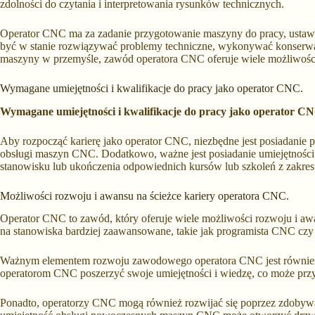
zdolności do czytania i interpretowania rysunków technicznych.
Operator CNC ma za zadanie przygotowanie maszyny do pracy, ustawi
być w stanie rozwiązywać problemy techniczne, wykonywać konserwa
maszyny w przemyśle, zawód operatora CNC oferuje wiele możliwośc
Wymagane umiejętności i kwalifikacje do pracy jako operator CNC.
Wymagane umiejętności i kwalifikacje do pracy jako operator C
Aby rozpocząć karierę jako operator CNC, niezbędne jest posiadanie 
obsługi maszyn CNC. Dodatkowo, ważne jest posiadanie umiejętnośc
stanowisku lub ukończenia odpowiednich kursów lub szkoleń z zakr
Możliwości rozwoju i awansu na ścieżce kariery operatora CNC.
Operator CNC to zawód, który oferuje wiele możliwości rozwoju i aw
na stanowiska bardziej zaawansowane, takie jak programista CNC czy 
Ważnym elementem rozwoju zawodowego operatora CNC jest również zdo
operatorom CNC poszerzyć swoje umiejętności i wiedzę, co może prz
Ponadto, operatorzy CNC mogą również rozwijać się poprzez zdoby