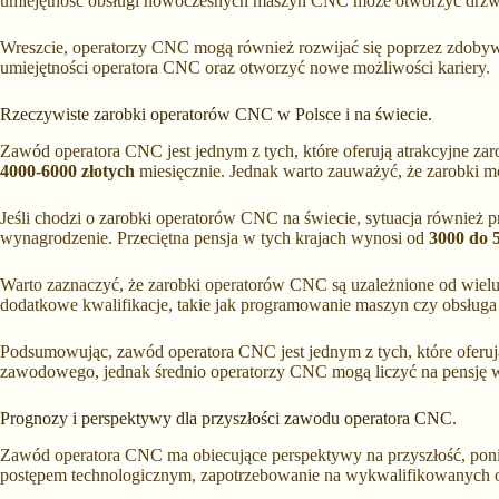
umiejętność obsługi nowoczesnych maszyn CNC może otworzyć drzwi d
Wreszcie, operatorzy CNC mogą również rozwijać się poprzez zdobywa
umiejętności operatora CNC oraz otworzyć nowe możliwości kariery.
Rzeczywiste zarobki operatorów CNC w Polsce i na świecie.
Zawód operatora CNC jest jednym z tych, które oferują atrakcyjne za
4000-6000 złotych
miesięcznie. Jednak warto zauważyć, że zarobki m
Jeśli chodzi o zarobki operatorów CNC na świecie, sytuacja również pr
wynagrodzenie. Przeciętna pensja w tych krajach wynosi od
3000 do 
Warto zaznaczyć, że zarobki operatorów CNC są uzależnione od wielu 
dodatkowe kwalifikacje, takie jak programowanie maszyn czy obsł
Podsumowując, zawód operatora CNC jest jednym z tych, które oferują
zawodowego, jednak średnio operatorzy CNC mogą liczyć na pensję
Prognozy i perspektywy dla przyszłości zawodu operatora CNC.
Zawód operatora CNC ma obiecujące perspektywy na przyszłość, ponie
postępem technologicznym, zapotrzebowanie na wykwalifikowanych ope