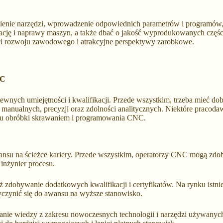
enie narzędzi, wprowadzenie odpowiednich parametrów i programów, a
cję i naprawy maszyn, a także dbać o jakość wyprodukowanych częśc
i rozwoju zawodowego i atrakcyjne perspektywy zarobkowe.
NC
pewnych umiejętności i kwalifikacji. Przede wszystkim, trzeba mieć d
i manualnych, precyzji oraz zdolności analitycznych. Niektóre pra
esu obróbki skrawaniem i programowania CNC.
ansu na ścieżce kariery. Przede wszystkim, operatorzy CNC mogą zdo
inżynier procesu.
bywanie dodatkowych kwalifikacji i certyfikatów. Na rynku istnieje 
yczynić się do awansu na wyższe stanowisko.
wanie wiedzy z zakresu nowoczesnych technologii i narzędzi używa